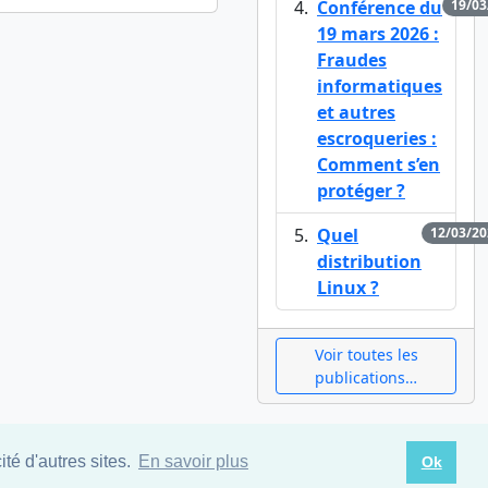
Conférence du
19/03
19 mars 2026 :
Fraudes
informatiques
et autres
escroqueries :
Comment s’en
protéger ?
Quel
12/03/20
distribution
Linux ?
Voir toutes les
publications…
té d'autres sites.
En savoir plus
Ok
V
|
Cookies
- Créé par
Alf-Solution