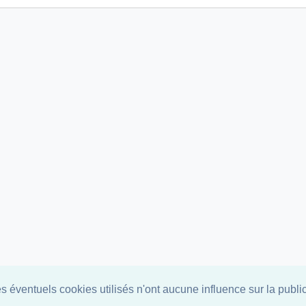
 éventuels cookies utilisés n'ont aucune influence sur la publici
ved ALF-Solution | info@alf-solution.be |
GDPR
|
CGU
|
CG