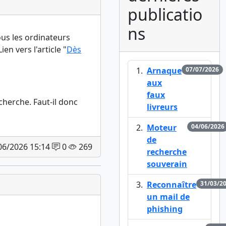
publicatio
ns
us les ordinateurs
n vers l'article "
Dès
Arnaque
07/07/2026
aux
faux
cherche. Faut-il donc
livreurs
Moteur
04/06/2026
de
/06/2026 15:14
0
269
recherche
souverain
Reconnaître
31/03/2
un mail de
phishing