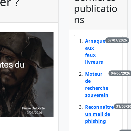
er ?
publicatio
ns
Arnaque
07/07/2026
aux
faux
livreurs
Moteur
04/06/2026
de
recherche
souverain
Reconnaître
31/03/2
un mail de
phishing