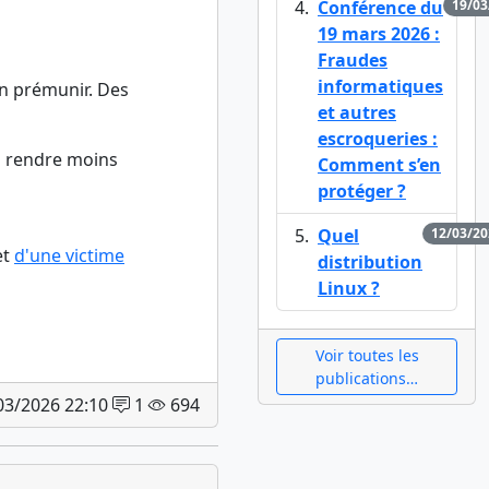
Conférence du
19/03
19 mars 2026 :
Fraudes
informatiques
en prémunir. Des
et autres
escroqueries :
s rendre moins
Comment s’en
protéger ?
Quel
12/03/20
et
d'une victime
distribution
Linux ?
Voir toutes les
publications…
/03/2026 22:10
1
694