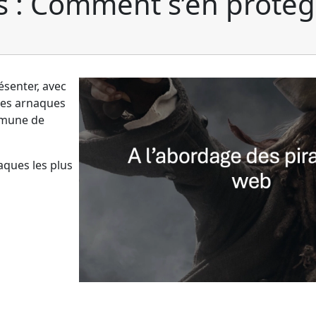
s : Comment s’en protég
résenter, avec
les arnaques
ommune de
aques les plus